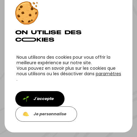
2ÈME COCKTAIL
LIFE@LEAF
Nous utilisons des cookies pour vous offrir la
meilleure expérience sur notre site.
D’INTÉGRATION☀️
Vous pouvez en savoir plus sur les cookies que
Retour au blog
Article suivant
nous utilisons ou les désactiver dans
paramètres
.
J'accepte
Le jeudi 04 juillet, nous avons célébré l’arrivée de nos
nouveaux collaborateurs lors d’un cocktail d’intégration.
Je personnalise
Une soirée réussie, marquée par des échanges
chaleureux et une ambiance festive.