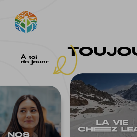
TOUJOU
À toi
de jouer
LA VIE
CHEEZ LE
NOS