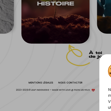
HISTOIRE
À toi
de joue
MENTIONS LÉGALES
NOUS CONTACTER
N
2023-2026 © LEAF INGENIERIE
—
MADE WITH LOVE @
PLEIN LES YEUX
m
V
u