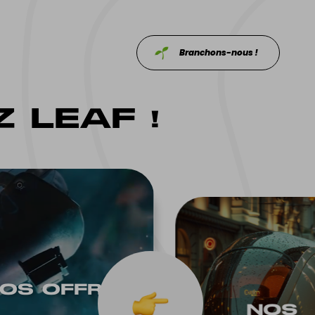
Branchons-nous !
 LEAF !
OS OF‌FRES
NOS