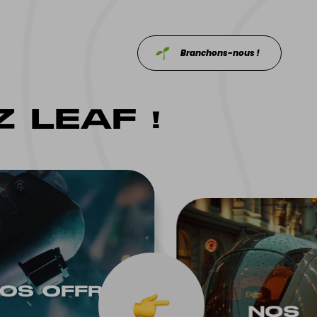
Branchons-nous !
 LEAF !
OS OF‌FRES
NOS