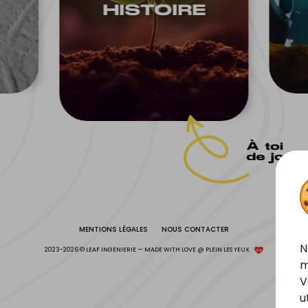
HISTOIRE
À toi
de joue
MENTIONS LÉGALES
NOUS CONTACTER
N
2023-2026 © LEAF INGENIERIE
—
MADE WITH LOVE @
PLEIN LES YEUX
m
V
u