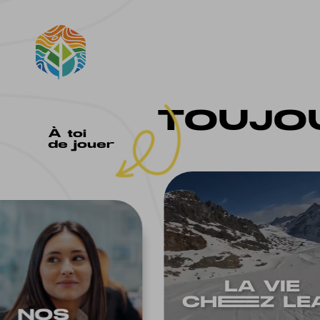
TOUJOU
À toi
de jouer
LA VIE
CHEEZ LE
NOS