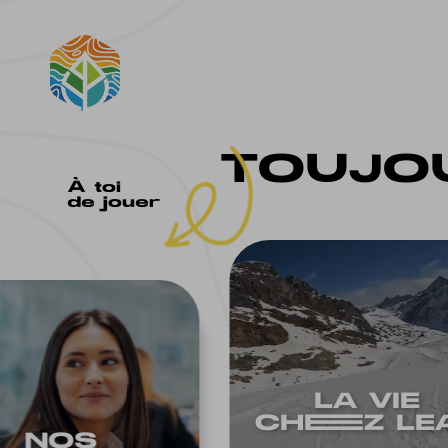
TOUJOU
À toi
de jouer
LA VIE
CHEEZ LE
NOS