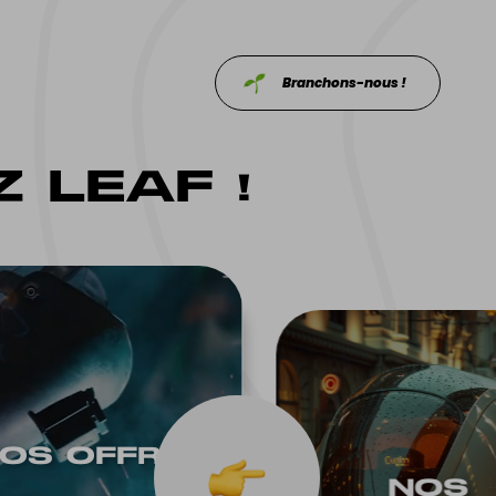
Branchons-nous !
 LEAF !
OS OF‌FRES
NOS