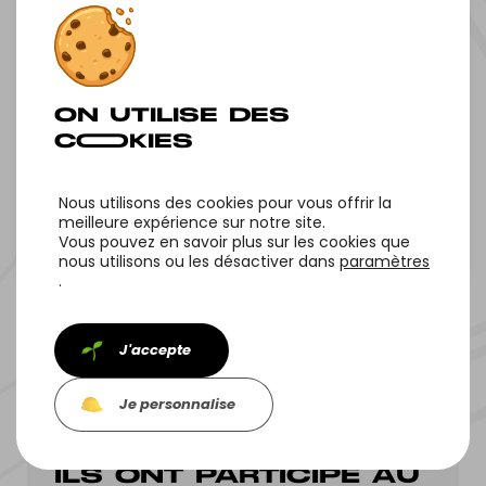
VIL‌LAGES NATURE
Nous utilisons des cookies pour vous offrir la
meilleure expérience sur notre site.
Vous pouvez en savoir plus sur les cookies que
Tous nos projets
Projet suivant
nous utilisons ou les désactiver dans
paramètres
.
J'accepte
Je personnalise
ILS ONT PARTICIPÉ AU