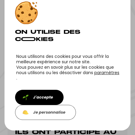
GARE DU CEA -
SAINT AUBIN
Nous utilisons des cookies pour vous offrir la
meilleure expérience sur notre site.
Vous pouvez en savoir plus sur les cookies que
Tous nos projets
Projet suivant
nous utilisons ou les désactiver dans
paramètres
.
J'accepte
Je personnalise
ILS ONT PARTICIPÉ AU