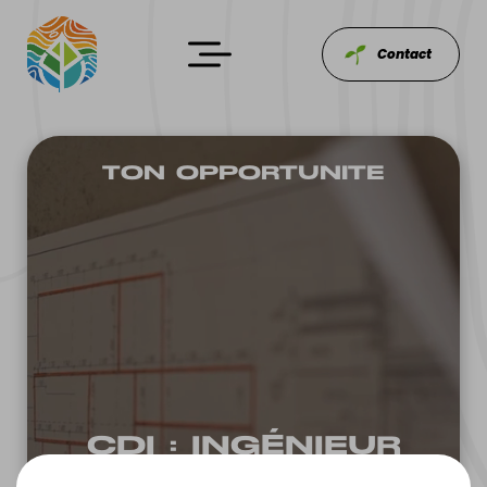
Contact
TON OP‌PORTUNITE
CDI : INGÉNIEUR
STRUCTURE (H/F)